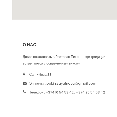
О НАС
Добро пожаловать в Ресторан Пекин — где традиции
встречаются с современным вкусом
Саят-Нова 33
Эл. почта :
pekin.sayatnova@gmail.com
Телефон : +374 10 54 53 42 , +374 95 54 53 42