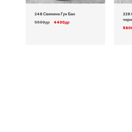
248.Свинина Гун Бао
228.
черн
5500др
4400др
560