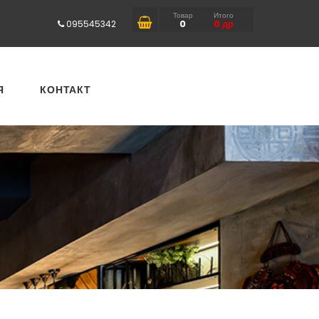
Товар
Итого
0
0
др
095545342
Я
КОНТАКТ