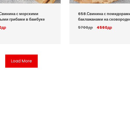
Свинина с морскими
658.Свинина с помидорами
ыми грибами в бамбуке
баклажанами на сковородк
0др
5700др
4560др
Load More