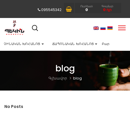
Ուտեստ
Գումար
0
0
դր
095545342
ՉԻՆԱԿԱՆ ԽՈՀԱՆՈՑ
ՃԱՊՈՆԱԿԱՆ ԽՈՀԱՆՈՑ
Բար
blog
Գլխավոր
blog
No Posts