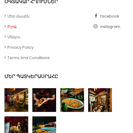
ՕԳՏԱԿԱՐ ՀՂՈՒՄՆԵՐ
Մեր մասին
facebook
Բլոգ
instagram
Մենյու
Privacy Policy
Terms And Conditions
ՄԵՐ ՊԱՏԿԵՐԱՍՐԱՀԸ