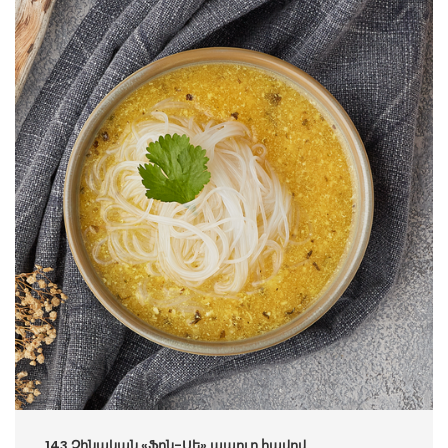
143.Չինական «Ֆըն-Սե» ապուր հավով