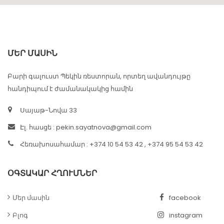
ՄԵՐ ՄԱՍԻՆ
Բարի գալուստ Պեկին ռեստորան, որտեղ ավանդույթը
հանդիպում է ժամանակակից համին
Սայաթ-Նովա 33
Էլ. հասցե :
pekin.sayatnova@gmail.com
Հեռախոսահամար : +374 10 54 53 42 , +374 95 54 53 42
ՕԳՏԱԿԱՐ ՀՂՈՒՄՆԵՐ
Մեր մասին
facebook
Բլոգ
instagram