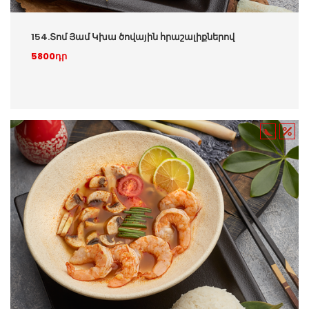
154.Տոմ Յամ Կխա ծովային հրաշալիքներով
5800դր