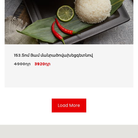
153.Տոմ Յամ մանրածովախեցգետնով
4900դր
3920դր
Load More