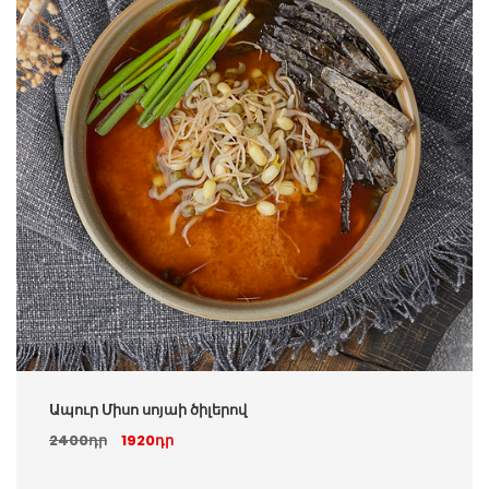
Ապուր Միսո սոյաի ծիլերով
2400դր
1920դր