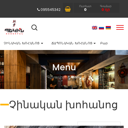
Ուտեստ
Գումար
0
0
դր
095545342
ՉԻՆԱԿԱՆ ԽՈՀԱՆՈՑ
ՃԱՊՈՆԱԿԱՆ ԽՈՀԱՆՈՑ
Բար
Menu
Գլխավոր
Menu
Չինական խոհանոց