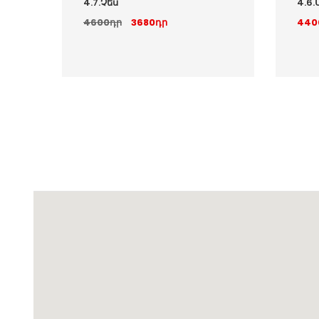
4.7.Չես
4.6
4600դր
3680դր
440