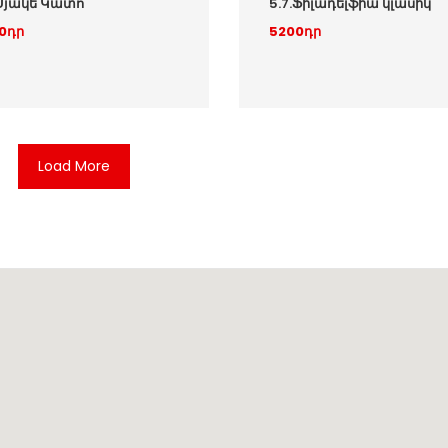
.Սյակե Կատո
5.7.Ֆիլադելֆիա կլասիկ
0դր
5200դր
Load More