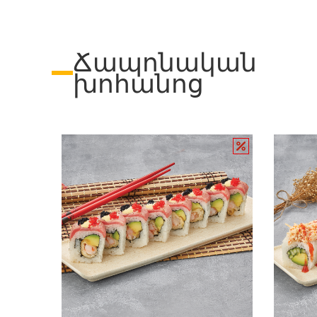
Ճապոնական
խոհանոց