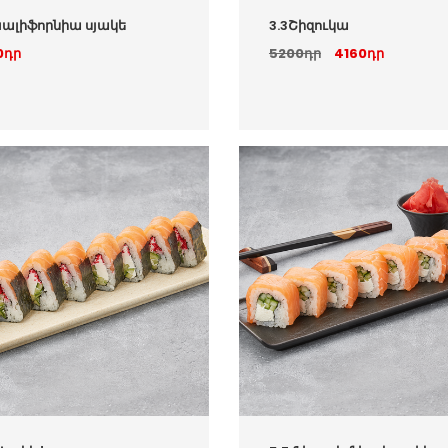
.Կալիֆորնիա սյակե
3.3Շիզուկա
0դր
5200դր
4160դր