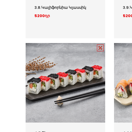
3.8.Կալիֆորնիա Կլասսիկ
3.9
5200դր
520