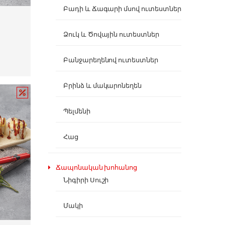
Բադի և Ճագարի մսով ուտեստներ
Ձուկ և Ծովային ուտեստներ
Բանջարեղենով ուտեստներ
Բրինձ և մակարոնեղեն
Պելմենի
Հաց
Ճապոնական խոհանոց
Նիգիրի Սուշի
Մակի