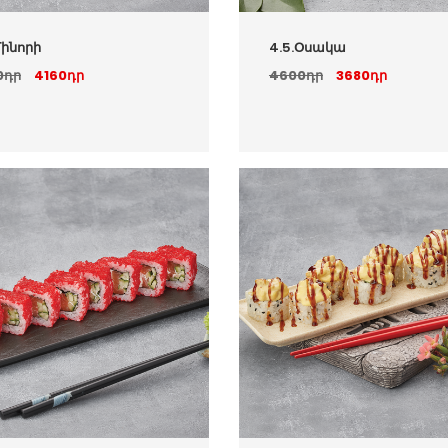
Մինորի
4.5.Օսակա
0դր
4160դր
4600դր
3680դր