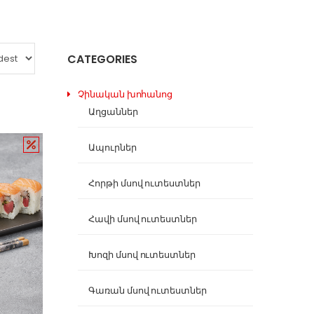
CATEGORIES
Չինական խոհանոց
Աղցաններ
Ապուրներ
Հորթի մսով ուտեստներ
Հավի մսով ուտեստներ
Խոզի մսով ուտեստներ
Գառան մսով ուտեստներ