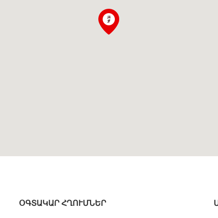
ՕԳՏԱԿԱՐ ՀՂՈՒՄՆԵՐ