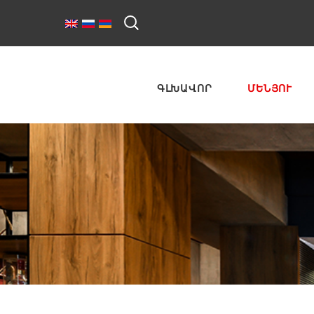
ԳԼԽԱՎՈՐ
ՄԵՆՅՈՒ