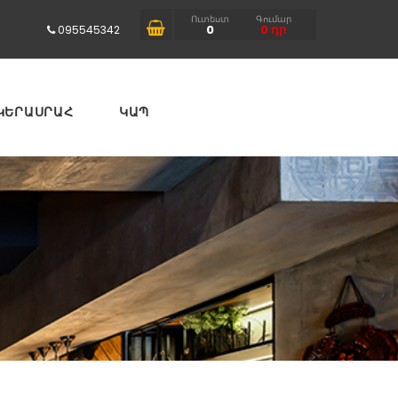
Ուտեստ
Գումար
0
0
դր
095545342
ԿԵՐԱՍՐԱՀ
ԿԱՊ