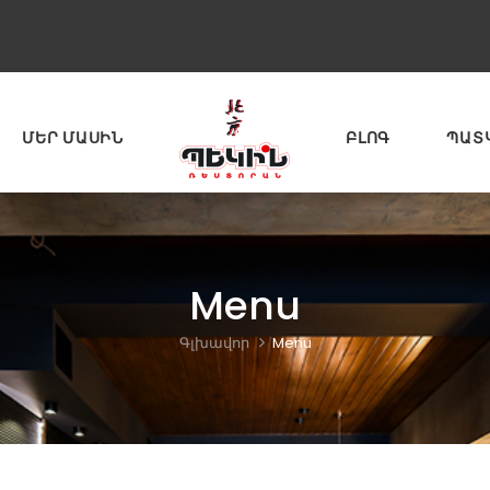
ՄԵՐ ՄԱՍԻՆ
ԲԼՈԳ
ՊԱՏ
Menu
Գլխավոր
Menu