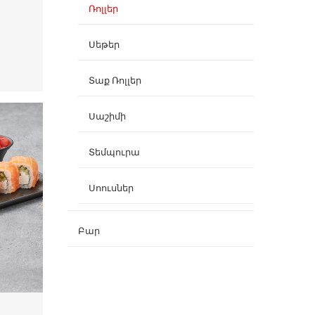
Ռոլլեր
Սեթեր
Տաք Ռոլլեր
Սաշիմի
Տեմպուրա
Սոուսներ
Բար