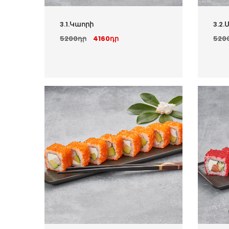
3.1.Կաորի
3.2.
5200դր
4160դր
520