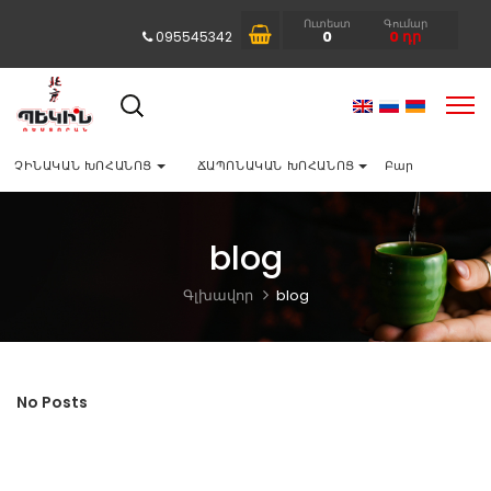
Ուտեստ
Գումար
0
0
դր
095545342
ՉԻՆԱԿԱՆ ԽՈՀԱՆՈՑ
ՃԱՊՈՆԱԿԱՆ ԽՈՀԱՆՈՑ
Բար
blog
Գլխավոր
blog
No Posts