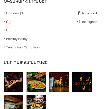
ՕԳՏԱԿԱՐ ՀՂՈՒՄՆԵՐ
Մեր մասին
facebook
Բլոգ
instagram
Մենյու
Privacy Policy
Terms And Conditions
ՄԵՐ ՊԱՏԿԵՐԱՍՐԱՀԸ