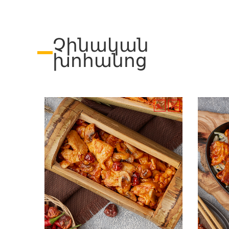
Չինական
խոհանոց