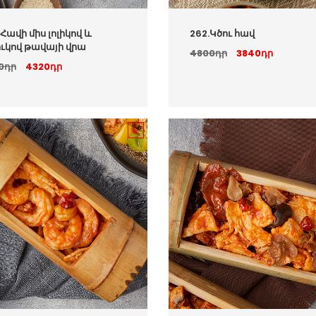
 Հավի միս լոլիկով և
262.Կծու հավ
ուկով թավայի վրա
4800դր
3840դր
0դր
4320դր