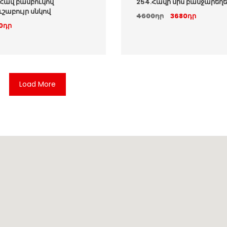
.Հավ բամբուկով
254.Հավի միս բանջարեղե
շաբույր սնկով
4600դր
3680դր
0դր
Load More