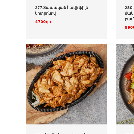
277.Տապակած հավի ֆիլե
280
կիտրոնով
ման
բամ
4700դր
590