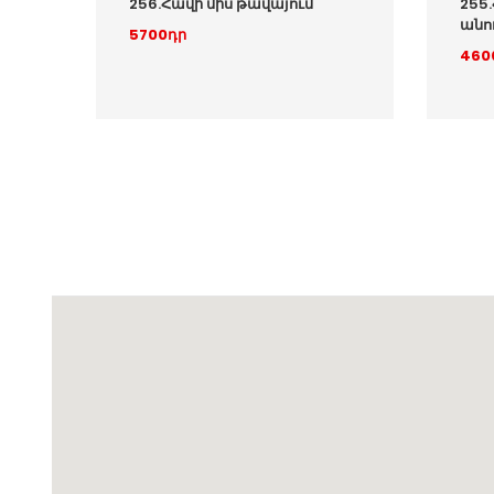
256.Հավի միս թավայում
255
անու
5700դր
460