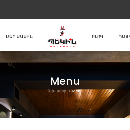
ՄԵՐ ՄԱՍԻՆ
ԲԼՈԳ
ՊԱՏ
Menu
Գլխավոր
Menu