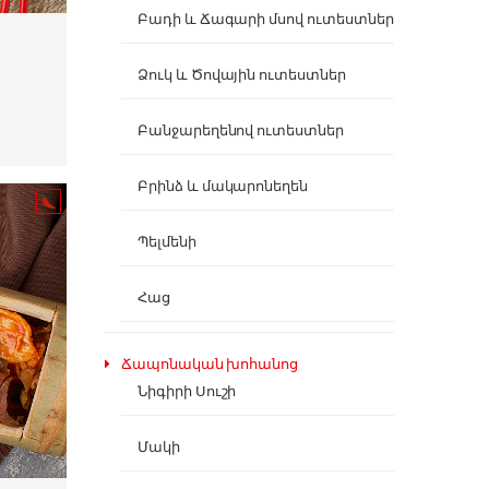
Բադի և Ճագարի մսով ուտեստներ
Ձուկ և Ծովային ուտեստներ
Բանջարեղենով ուտեստներ
Բրինձ և մակարոնեղեն
Պելմենի
Հաց
Ճապոնական խոհանոց
Նիգիրի Սուշի
Մակի