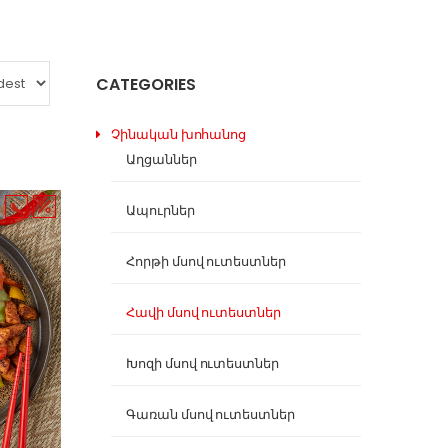
CATEGORIES
Չինական խոհանոց
Աղցաններ
Ապուրներ
Հորթի մսով ուտեստներ
Հավի մսով ուտեստներ
Խոզի մսով ուտեստներ
Գառան մսով ուտեստներ