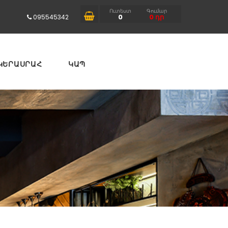
Ուտեստ
Գումար
0
0
դր
095545342
ԿԵՐԱՍՐԱՀ
ԿԱՊ