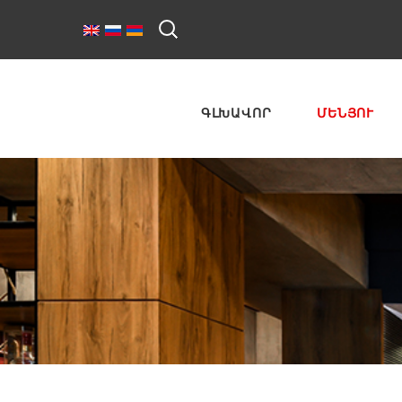
ԳԼԽԱՎՈՐ
ՄԵՆՅՈՒ