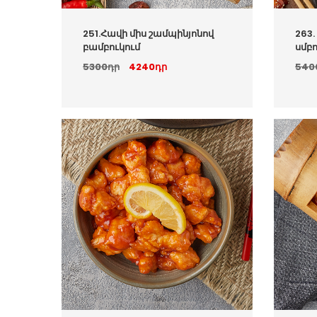
251.Հավի միս շամպինյոնով
263.
բամբուկում
սմբ
5300դր
4240դր
540