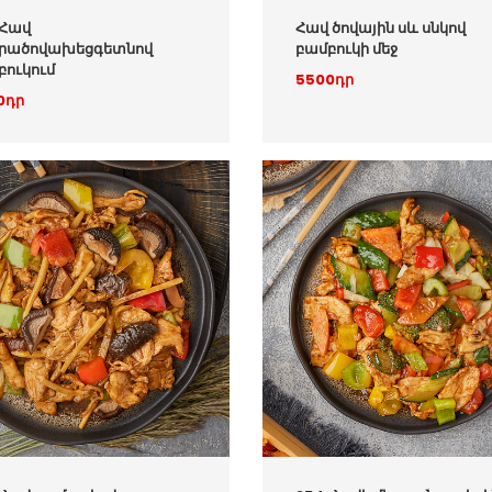
.Հավ
Հավ ծովային սև սնկով
րածովախեցգետնով
բամբուկի մեջ
բուկում
5500դր
0դր