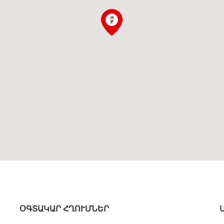
ՕԳՏԱԿԱՐ ՀՂՈՒՄՆԵՐ