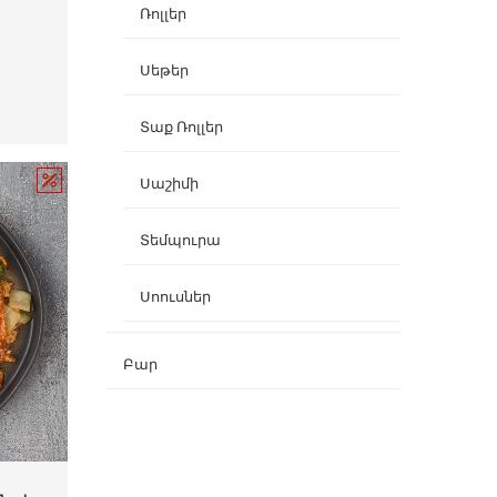
Ռոլլեր
Սեթեր
Տաք Ռոլլեր
Սաշիմի
Տեմպուրա
Սոուսներ
Բար