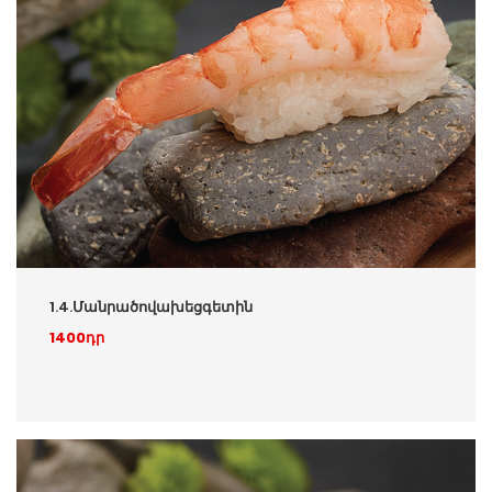
1.4.Մանրածովախեցգետին
1400դր