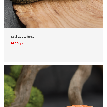
1.5.Տեկկա ձուկ
1400դր