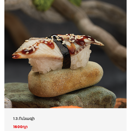
1.3.Ունագի
1600դր