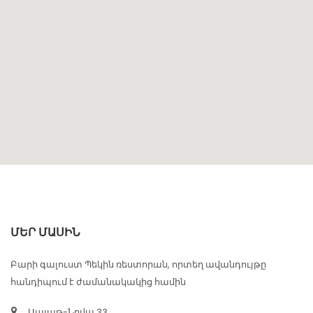
ՄԵՐ ՄԱՍԻՆ
Բարի գալուստ Պեկին ռեստորան, որտեղ ավանդույթը
հանդիպում է ժամանակակից համին
Սայաթ-Նովա 33