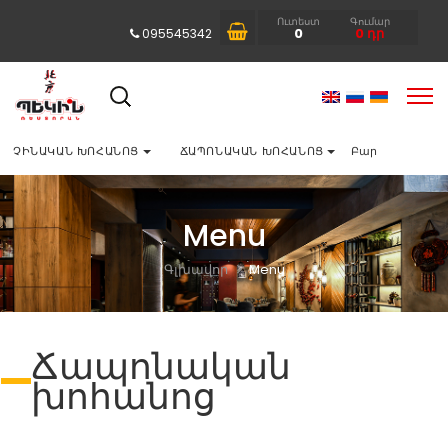
Ուտեստ
Գումար
0
0
դր
095545342
ՉԻՆԱԿԱՆ ԽՈՀԱՆՈՑ
ՃԱՊՈՆԱԿԱՆ ԽՈՀԱՆՈՑ
Բար
Menu
Գլխավոր
Menu
Ճապոնական
խոհանոց