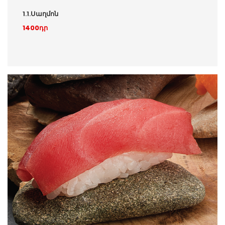
1.1.Սաղմոն
1400դր